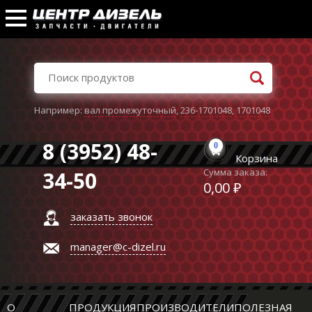
Например:
вал промежуточный
,
236-1701048
,
1701048
8 (3952) 48-
0
Корзина
Сумма заказа:
34-50
0,00 ₽
заказать звонок
manager@c-dizel.ru
О
ПРОДУКЦИЯ
ПРОИЗВОДИТЕЛИ
ПОЛЕЗНАЯ