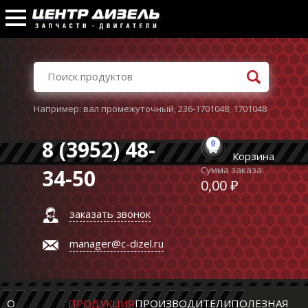
Например:
вал промежуточный
,
236-1701048
,
1701048
8 (3952) 48-
0
Корзина
Сумма заказа:
34-50
0,00 ₽
заказать звонок
manager@c-dizel.ru
О
ПРОДУКЦИЯ
ПРОИЗВОДИТЕЛИ
ПОЛЕЗНАЯ