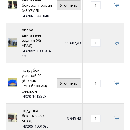
боковая правая
Уточнить
(АЗ УРАЛ)
-4320N-1001040
опора
двигателя
задняя (АЗ
11 602,93
УРАЛ)
-4320Я5-1001034-
10
патрубок
угловой 90
(d=32мм,
Уточнить
L=100*100 мм)
силикон
-4320-1015573
подушка
боковая (АЗ
3 945,48
УРАЛ)
-4320Я-1001035