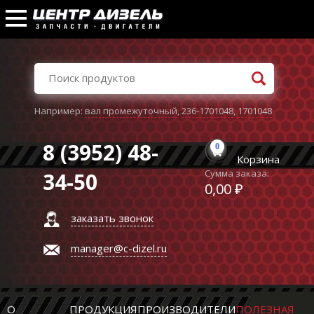
Например:
вал промежуточный
,
236-1701048
,
1701048
8 (3952) 48-
0
Корзина
Сумма заказа:
34-50
0,00 ₽
заказать звонок
manager@c-dizel.ru
О
ПРОДУКЦИЯ
ПРОИЗВОДИТЕЛИ
ПОЛЕЗНАЯ