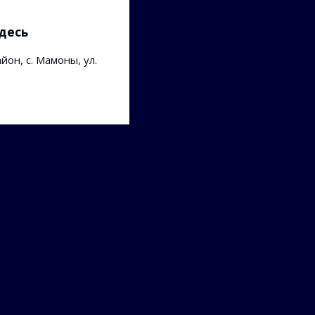
десь
йон, с. Мамоны, ул.