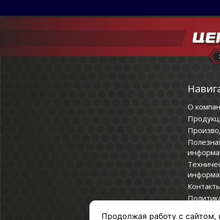
Навиг
О компа
Продукц
Произво
Полезна
информа
Техниче
информа
Контакт
Политик
конфиде
Продолжая работу с сайтом, 