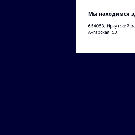
Мы находимся з
664053, Иркутский ра
Ангарская, 53