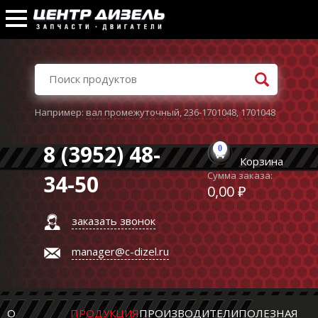
Например:
вал промежуточный
,
236-1701048
,
1701048
8 (3952) 48-
0
Корзина
Сумма заказа:
34-50
0,00 ₽
заказать звонок
manager@c-dizel.ru
О
ПРОДУКЦИЯ
ПРОИЗВОДИТЕЛИ
ПОЛЕЗНАЯ