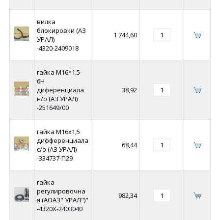
вилка
блокировки (АЗ
1 744,60
УРАЛ)
-4320-2409018
гайка М16*1,5-
6Н
диференциала
38,92
н/о (АЗ УРАЛ)
-251649/00
гайка М16х1,5
дифференциала
68,44
с/о (АЗ УРАЛ)
-334737-П29
гайка
регулировочна
982,34
я (АОАЗ" УРАЛ")"
-4320Х-2403040