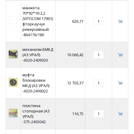
манжета
70*92*10-2,2
(VITOCOM 17901)
626,71
фторкаучук
реверсивный
-864176/180
механизм БМКД
(АЗ УРАЛ)
16 066,42
-4320-2409020
муфта
блокировки
12 703,37
МКД (АЗ УРАЛ)
-4320-2409022
пластина
стопорная (АЗ
116,75
УРАЛ)
-375-2403042