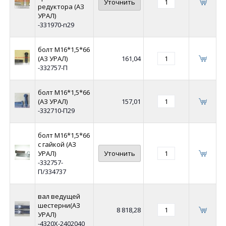
Уточнить
редуктора (АЗ
УРАЛ)
-331970-п29
болт М16*1,5*66
(АЗ УРАЛ)
161,04
-332757-П
болт М16*1,5*66
(АЗ УРАЛ)
157,01
-332710-П29
болт М16*1,5*66
с гайкой (АЗ
УРАЛ)
Уточнить
-332757-
П/334737
вал ведущей
шестерни(АЗ
8 818,28
УРАЛ)
-4320Х-2402040