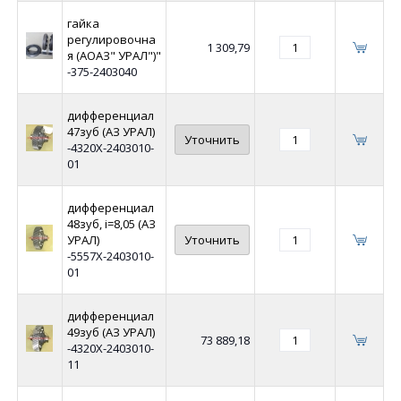
гайка
регулировочна
1 309,79
я (АОАЗ" УРАЛ")"
-375-2403040
дифференциал
47зуб (АЗ УРАЛ)
Уточнить
-4320Х-2403010-
01
дифференциал
48зуб, i=8,05 (АЗ
УРАЛ)
Уточнить
-5557Х-2403010-
01
дифференциал
49зуб (АЗ УРАЛ)
73 889,18
-4320Х-2403010-
11