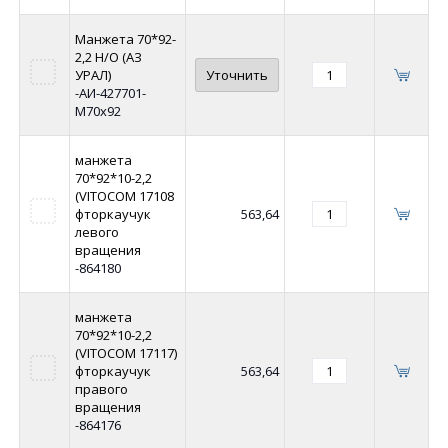
Манжета 70*92-
2,2 Н/О (АЗ
УРАЛ)
Уточнить
-АИ-427701-
М70х92
манжета
70*92*10-2,2
(VITOCOM 17108
фторкаучук
563,64
левого
вращения
-864180
манжета
70*92*10-2,2
(VITOCOM 17117)
фторкаучук
563,64
правого
вращения
-864176