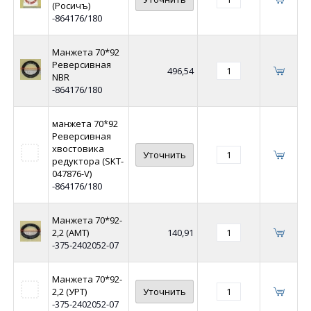
(Росичъ)
-864176/180
Манжета 70*92
Реверсивная
496,54
NBR
-864176/180
манжета 70*92
Реверсивная
хвостовика
Уточнить
редуктора (SKT-
047876-V)
-864176/180
Манжета 70*92-
2,2 (АМТ)
140,91
-375-2402052-07
Манжета 70*92-
2,2 (УРТ)
Уточнить
-375-2402052-07