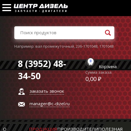
Например:
вал промежуточный
,
236-1701048
,
1701048
8 (3952) 48-
0
Корзина
Сумма заказа:
34-50
0,00 ₽
заказать звонок
manager@c-dizel.ru
О
ПРОДУКЦИЯ
ПРОИЗВОДИТЕЛИ
ПОЛЕЗНАЯ