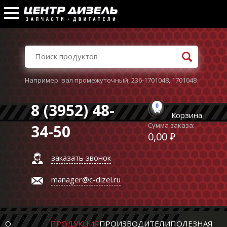
Например:
вал промежуточный
,
236-1701048
,
1701048
8 (3952) 48-
0
Корзина
Сумма заказа:
34-50
0,00 ₽
заказать звонок
manager@c-dizel.ru
О
ПРОДУКЦИЯ
ПРОИЗВОДИТЕЛИ
ПОЛЕЗНАЯ