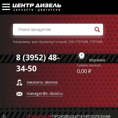
Например:
вал промежуточный
,
236-1701048
,
1701048
8 (3952) 48-
0
Корзина
Сумма заказа:
34-50
0,00 ₽
заказать звонок
manager@c-dizel.ru
О
ПРОДУКЦИЯ
ПРОИЗВОДИТЕЛИ
ПОЛЕЗНАЯ