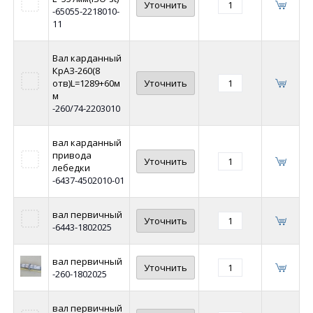
Уточнить
-65055-2218010-
11
Вал карданный
КрАЗ-260(8
отв)L=1289+60м
Уточнить
м
-260/74-2203010
вал карданный
привода
Уточнить
лебедки
-6437-4502010-01
вал первичный
Уточнить
-6443-1802025
вал первичный
Уточнить
-260-1802025
вал первичный