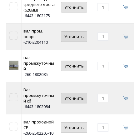
среднего моста
Уточнить
(628мм)
-6443-1802175
вал пром.
опоры
Уточнить
-210-2204110
вал
промежуточны
Уточнить
й
-260-1802085
Вал
промежуточны
Уточнить
й сб
-6443-1802084
вал проходной
СР
Уточнить
-260-2502205-10