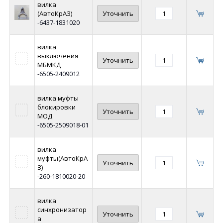
вилка
(АвтоКрАЗ)
Уточнить
-6437-1831020
вилка
выключения
Уточнить
МБМКД
-6505-2409012
вилка муфты
блокировки
Уточнить
МОД
-6505-2509018-01
вилка
муфты(АвтоКрА
Уточнить
З)
-260-1810020-20
вилка
синхронизатор
Уточнить
а