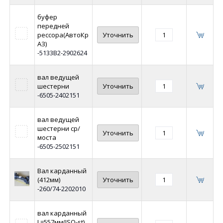
буфер
передней
рессора(АвтоКр
Уточнить
АЗ)
-5133В2-2902624
вал ведущей
шестерни
Уточнить
-6505-2402151
вал ведущей
шестерни ср/
Уточнить
моста
-6505-2502151
Вал карданный
(412мм)
Уточнить
-260/74-2202010
вал карданный
L=557мм(ISO-st)