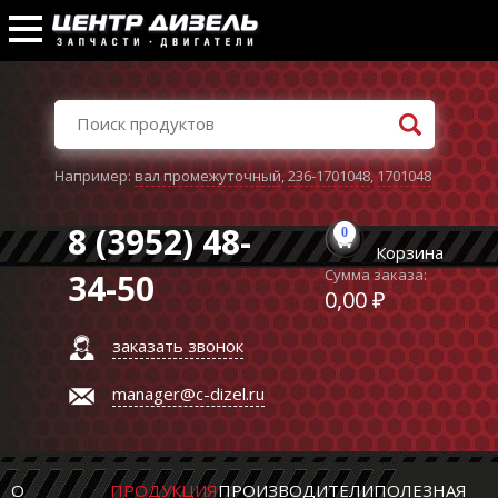
Например:
вал промежуточный
,
236-1701048
,
1701048
8 (3952) 48-
0
Корзина
Сумма заказа:
34-50
0,00 ₽
заказать звонок
manager@c-dizel.ru
О
ПРОДУКЦИЯ
ПРОИЗВОДИТЕЛИ
ПОЛЕЗНАЯ