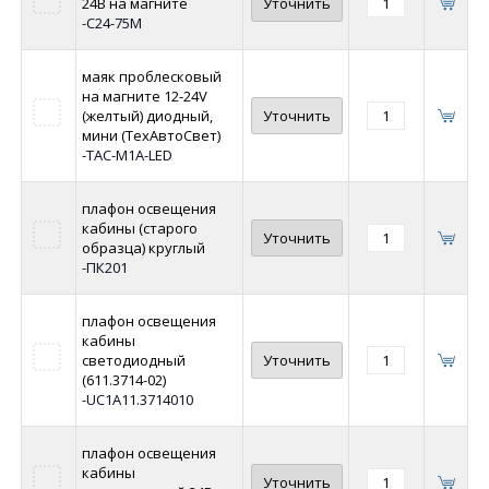
24В на магните
Уточнить
-C24-75M
маяк проблесковый
на магните 12-24V
(желтый) диодный,
Уточнить
мини (ТехАвтоСвет)
-ТАС-М1А-LED
плафон освещения
кабины (старого
Уточнить
образца) круглый
-ПК201
плафон освещения
кабины
светодиодный
Уточнить
(611.3714-02)
-UC1A11.3714010
плафон освещения
кабины
Уточнить