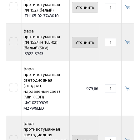
противотуманная
Уточнить
(ФГ152) (белый)
-ТН105-02-3743010
фара
противотуманная
(ФГ152/ТН 105-02)
Уточнить
(белый)(SKV)
-3522-3743
фара
противотуманная
светодиодная
(квадрат,
979,66
наравленый свет)
(Mini)(КЭП)
-ФС-02709QS-
M27W9LED
фара
противотуманная
светодиодная