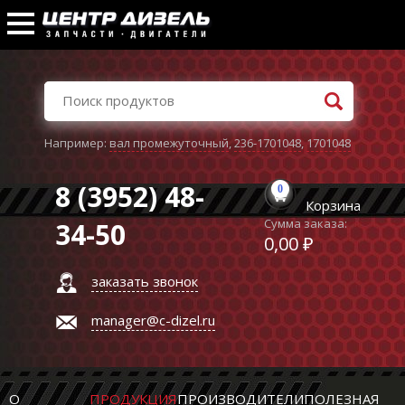
Например:
вал промежуточный
,
236-1701048
,
1701048
8 (3952) 48-
0
Корзина
Сумма заказа:
34-50
0,00 ₽
заказать звонок
manager@c-dizel.ru
О
ПРОДУКЦИЯ
ПРОИЗВОДИТЕЛИ
ПОЛЕЗНАЯ