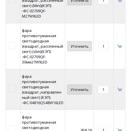
(квадрат, рассеянный
Уточнить
свет) (Mini)(КЭП)
-ФС-02709QF-
M27W9LED
фара
противотуманная
светодиодная
(квадрат, рассеянный
Уточнить
свет) (slim)(КЭП)
-ФС-02709QF-
30мм27W9LED
фара
противотуманная
светодиодная
Уточнить
(квадрат.,направлен
ный свет) (КЭП)
-ФС-04816QS48W16LED
фара
противотуманная
светодиодная
958,19