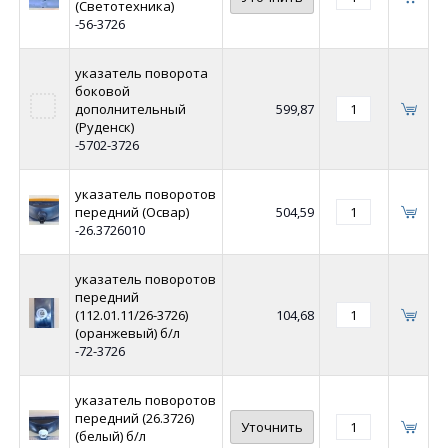
(Светотехника)
-56-3726
указатель поворота
боковой
дополнительный
599,87
(Руденск)
-5702-3726
указатель поворотов
передний (Освар)
504,59
-26.3726010
указатель поворотов
передний
(112.01.11/26-3726)
104,68
(оранжевый) б/л
-72-3726
указатель поворотов
передний (26.3726)
Уточнить
(белый) б/л