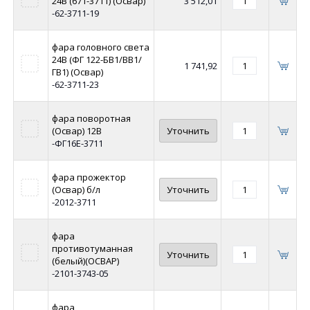
24В (671-3711) (Освар)
3 512,01
-62-3711-19
фара головного света
24В (ФГ 122-БВ1/ВВ1/
1 741,92
ГВ1) (Освар)
-62-3711-23
фара поворотная
(Освар) 12В
Уточнить
-ФГ16Е-3711
фара прожектор
(Освар) б/л
Уточнить
-2012-3711
фара
противотуманная
Уточнить
(белый)(ОСВАР)
-2101-3743-05
фара