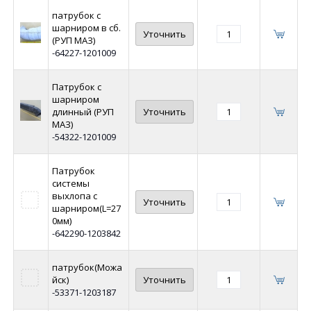
патрубок с
шарниром в сб.
Уточнить
(РУП МАЗ)
-64227-1201009
Патрубок с
шарниром
длинный (РУП
Уточнить
МАЗ)
-54322-1201009
Патрубок
системы
выхлопа с
Уточнить
шарниром(L=27
0мм)
-642290-1203842
патрубок(Можа
йск)
Уточнить
-53371-1203187