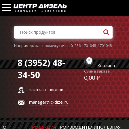
Например:
вал промежуточный
,
236-1701048
,
1701048
8 (3952) 48-
0
Корзина
Сумма заказа:
34-50
0,00 ₽
заказать звонок
manager@c-dizel.ru
О
ПРОДУКЦИЯ
ПРОИЗВОДИТЕЛИ
ПОЛЕЗНАЯ