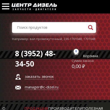
Например:
вал промежуточный
,
236-1701048
,
1701048
8 (3952) 48-
0
Корзина
Сумма заказа:
34-50
0,00 ₽
заказать звонок
manager@c-dizel.ru
О
ПРОДУКЦИЯ
ПРОИЗВОДИТЕЛИ
ПОЛЕЗНАЯ