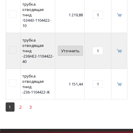
трубка
отводящая
тннд
1 219,88
-53443-1104422-
10
трубка
отводящая
тннд
Уточнить
-236НЕ2-1104422-
40
трубка
отводящая
1 151,44
тннд
-236-1104422-Ж
1
2
3