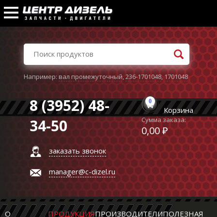
Например:
вал промежуточный
,
236-1701048
,
1701048
8 (3952) 48-
0
Корзина
Сумма заказа:
34-50
0,00 ₽
заказать звонок
manager@c-dizel.ru
О
ПРОДУКЦИЯ
ПРОИЗВОДИТЕЛИ
ПОЛЕЗНАЯ