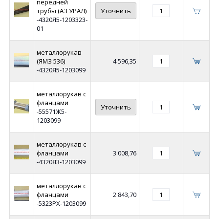
передней
трубы (АЗ УРАЛ)
Уточнить
-4320Я5-1203323-
01
металлорукав
(ЯМЗ 536)
4 596,35
-4320Я5-1203099
металлорукав с
фланцами
Уточнить
-55571Ж5-
1203099
металлорукав с
фланцами
3 008,76
-4320Я3-1203099
металлорукав с
фланцами
2 843,70
-5323РХ-1203099