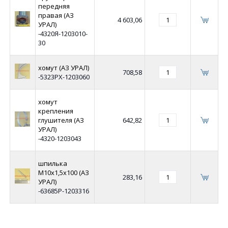
передняя
правая (АЗ
4 603,06
УРАЛ)
-4320Я-1203010-
30
хомут (АЗ УРАЛ)
708,58
-5323РХ-1203060
хомут
крепления
глушителя (АЗ
642,82
УРАЛ)
-4320-1203043
шпилька
М10х1,5х100 (АЗ
283,16
УРАЛ)
-63685Р-1203316