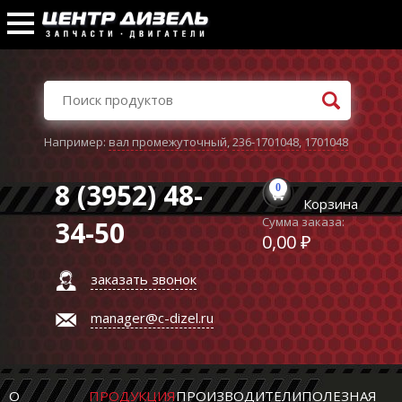
Например:
вал промежуточный
,
236-1701048
,
1701048
8 (3952) 48-
0
Корзина
Сумма заказа:
34-50
0,00 ₽
заказать звонок
manager@c-dizel.ru
О
ПРОДУКЦИЯ
ПРОИЗВОДИТЕЛИ
ПОЛЕЗНАЯ