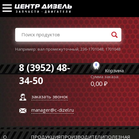
Например:
вал промежуточный
,
236-1701048
,
1701048
8 (3952) 48-
0
Корзина
Сумма заказа:
34-50
0,00 ₽
заказать звонок
manager@c-dizel.ru
О
ПРОДУКЦИЯ
ПРОИЗВОДИТЕЛИ
ПОЛЕЗНАЯ